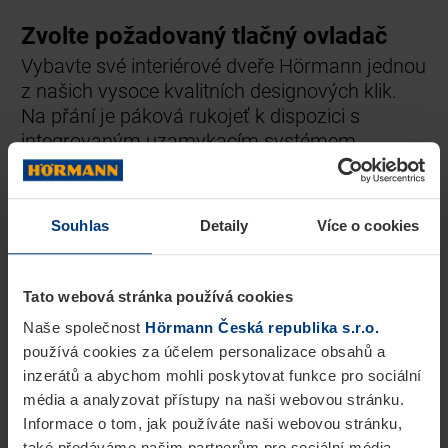
Zvolte požadovaný tlačný ovladač
Vybavte své interiérové dveře Hörmann jednou
z našich vysoce kvalitních designových klik.
Na přání je páková rukojeť k dispozici s
integrovaným uzamykacím systémem
ProLock pro pohodlné uzamčení přímo na
rukojeti.
Souhlas
Detaily
Více o cookies
Tato webová stránka používá cookies
Naše společnost
Hörmann Česká republika s.r.o.
používá cookies za účelem personalizace obsahů a
inzerátů a abychom mohli poskytovat funkce pro sociální
média a analyzovat přístupy na naši webovou stránku.
Informace o tom, jak používáte naši webovou stránku,
také předáváme našim partnerům pro sociální média,