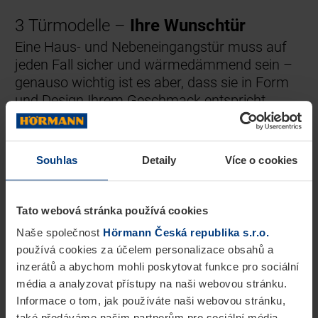
3 Türmodelle –
Ihre Wunschtür
Eine Haus- und Nebeneingangstür muss auf
jeden Fall sicher und wärmedämmend sein –
genauso wichtig ist es aber, dass sie in Form
und Design Ihrem Geschmack entspricht.
Wählen Sie aus unseren 3 Modellen die für Sie
passende Tür.
Souhlas
Detaily
Více o cookies
Tato webová stránka používá cookies
Naše společnost
Hörmann Česká republika s.r.o.
používá cookies za účelem personalizace obsahů a
inzerátů a abychom mohli poskytovat funkce pro sociální
média a analyzovat přístupy na naši webovou stránku.
Informace o tom, jak používáte naši webovou stránku,
také předáváme našim partnerům pro sociální média,